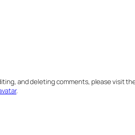
diting, and deleting comments, please visit 
avatar
.