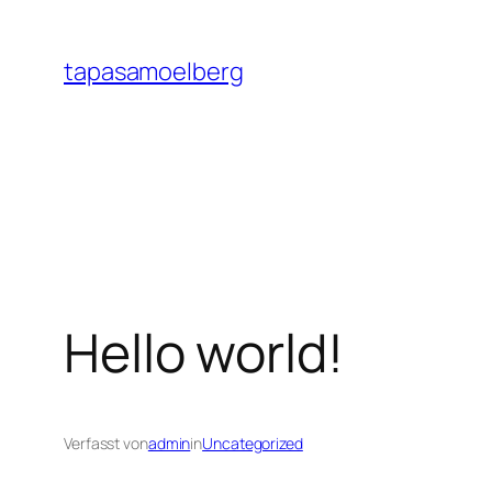
Zum
Inhalt
tapasamoelberg
springen
Hello world!
Verfasst von
admin
in
Uncategorized